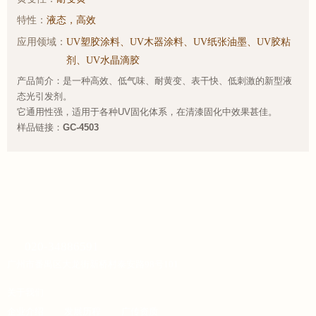
特性：
液态，高效
应用领域：
UV塑胶涂料、UV木器涂料、UV纸张油墨、UV胶粘
剂、UV水晶滴胶
产品简介：是一种高效、低气味、耐黄变、表干快、低刺激的新型液
态光引发剂。
它通用性强，适用于各种UV固化体系，在清漆固化中效果甚佳。
样品链接：
GC-4503
020-34886591
广州市番禺区大龙街新桥村泰安路98号101
关于我们
企业介绍
发展历程
广传资质