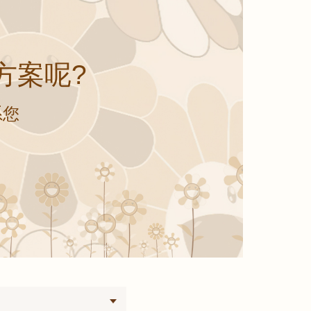
方案呢?
系您