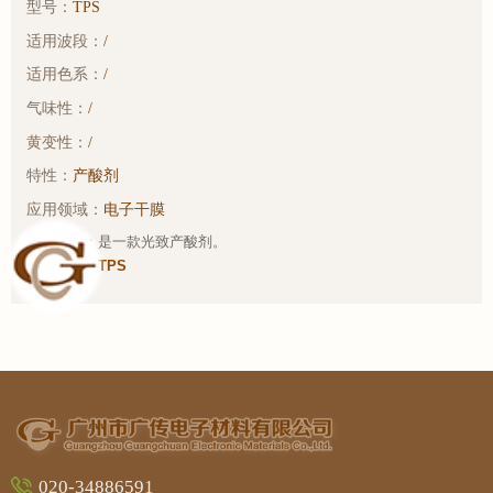
型号：
TPS
适用波段：
/
适用色系：
/
气味性：
/
黄变性：
/
特性：
产酸剂
应用领域：
电子干膜
产品简介：是一款光致产酸剂。
样品链接：
TPS
020-34886591