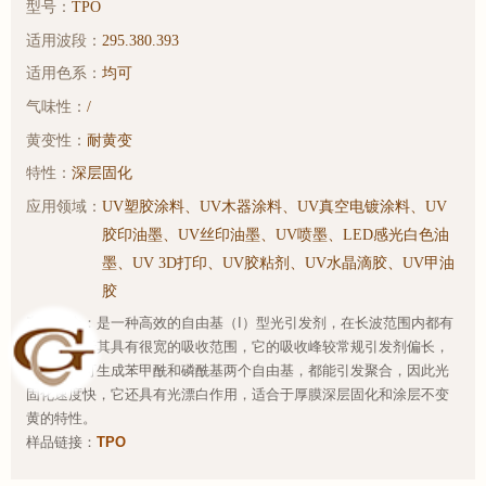
型号：
TPO
适用波段：
295.380.393
适用色系：
均可
气味性：
/
黄变性：
耐黄变
特性：
深层固化
应用领域：
UV塑胶涂料、UV木器涂料、UV真空电镀涂料、UV
胶印油墨、UV丝印油墨、UV喷墨、LED感光白色油
墨、UV 3D打印、UV胶粘剂、UV水晶滴胶、UV甲油
胶
产品简介：是一种高效的自由基（I）型光引发剂，在长波范围内都有
吸收。由于其具有很宽的吸收范围，它的吸收峰较常规引发剂偏长，
经光照后可生成苯甲酰和磷酰基两个自由基，都能引发聚合，因此光
固化速度快，它还具有光漂白作用，适合于厚膜深层固化和涂层不变
黄的特性。
样品链接：
TPO