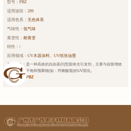
型号：
PBZ
适用波段：
289
适用色系：
无色体系
气味性：
低气味
黄变性：
耐黄变
特性：
/
应用领域：
UV木器涂料、UV纸张油墨
产品简介：是一种高效的自由基(II)型固体光引发剂，主要与叔胺增效
剂共同用于不饱和预聚物(如：丙烯酸脂)的UV固化。
样品链接：
PBZ