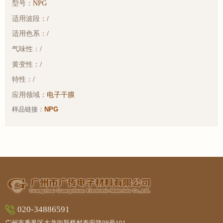
型号：
NPG
适用波段：
/
适用色系：
/
气味性：
/
黄变性：
/
特性：
/
应用领域：
电子干膜
样品链接：
NPG
020-34886591
广州市番禺区大龙街新桥村泰安路98号101