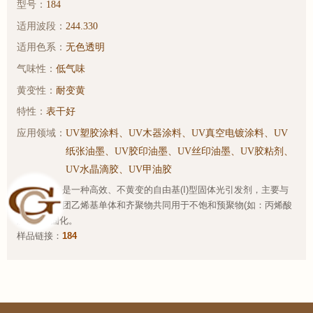
型号：
184
适用波段：
244.330
适用色系：
无色透明
气味性：
低气味
黄变性：
耐变黄
特性：
表干好
应用领域：
UV塑胶涂料、UV木器涂料、UV真空电镀涂料、UV
纸张油墨、UV胶印油墨、UV丝印油墨、UV胶粘剂、
UV水晶滴胶、UV甲油胶
产品简介：是一种高效、不黄变的自由基(I)型固体光引发剂，主要与
单或多官能团乙烯基单体和齐聚物共同用于不饱和预聚物(如：丙烯酸
脂)的UV固化。
样品链接：
184