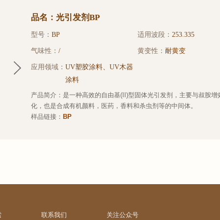
品名：光引发剂BP
型号：
BP
适用波段：
253.335
气味性：
/
黄变性：
耐黄变
应用领域：
UV塑胶涂料、UV木器
涂料
产品简介：是一种高效的自由基(II)型固体光引发剂，主要与叔胺增
化，也是合成有机颜料，医药，香料和杀虫剂等的中间体。
样品链接：
BP
索
联系我们
关注公众号