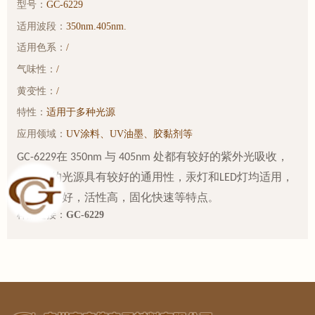
型号：
GC-6229
适用波段：
350nm.405nm.
适用色系：
/
气味性：
/
黄变性：
/
特性：
适用于多种光源
应用领域：
UV涂料、UV油墨、胶黏剂等
在
与
处都有较好的紫外光吸收，
GC-6229
350nm
405nm
对不同的光源具有较好的通用性，汞灯和
灯均适用，
LED
具有表干好，活性高，固化快速等特点
。
样品链接：
GC-6229