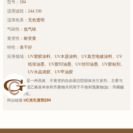
型号：
184
适用波段：
244.330
适用色系：
无色透明
气味性：
低气味
黄变性：
耐变黄
特性：
表干好
应用领域：
UV塑胶涂料、UV木器涂料、UV真空电镀涂料、UV
纸张油墨、UV胶印油墨、UV丝印油墨、UV胶粘剂、
UV水晶滴胶、UV甲油胶
产品简介：是一种高效、不黄变的自由基(I)型固体光引发剂，主要与
单或多官能团乙烯基单体和齐聚物共同用于不饱和预聚物(如：丙烯酸
脂)的UV固化。
样品链接:
UC光引发剂184