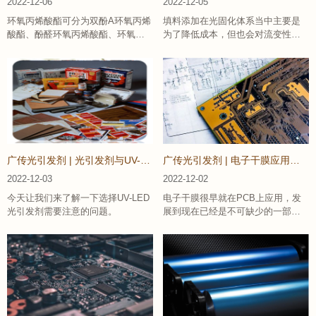
2022-12-06
2022-12-05
环氧丙烯酸酯可分为双酚A环氧丙烯
填料添加在光固化体系当中主要是
酸酯、酚醛环氧丙烯酸酯、环氧化
为了降低成本，但也会对流变性及
丙烯酸酯和改性环氧丙烯酸酯。
物理力学性能起调节作用。
广传光引发剂 | 光引发剂与UV-LED的匹配情况
广传光引发剂 | 电子干膜应用的常见问题
2022-12-03
2022-12-02
今天让我们来了解一下选择UV-LED
电子干膜很早就在PCB上应用，发
光引发剂需要注意的问题。
展到现在已经是不可缺少的一部
分。在实际应用过程中会面临各种
的问题。